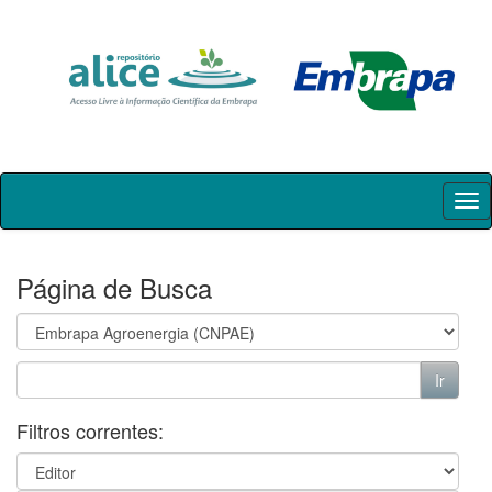
Skip
navigation
Página de Busca
Filtros correntes: