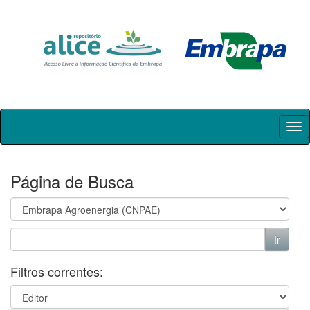
Skip
navigation
Página de Busca
Filtros correntes: