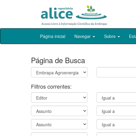
Skip
Página inicial
Navegar
Sobre
Est
navigation
Página de Busca
Filtros correntes: