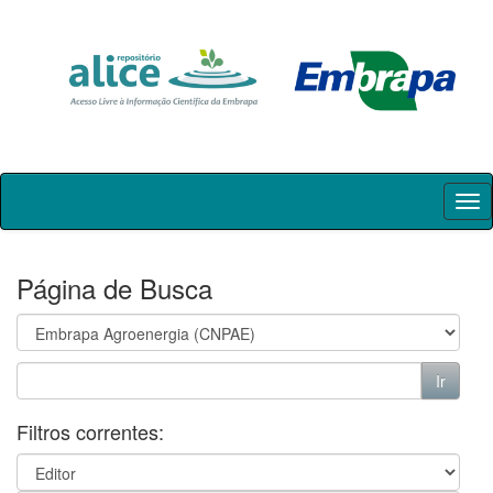
Skip
navigation
Página de Busca
Filtros correntes: