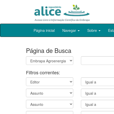
Skip
Página inicial
Navegar
Sobre
Est
navigation
Página de Busca
Filtros correntes: