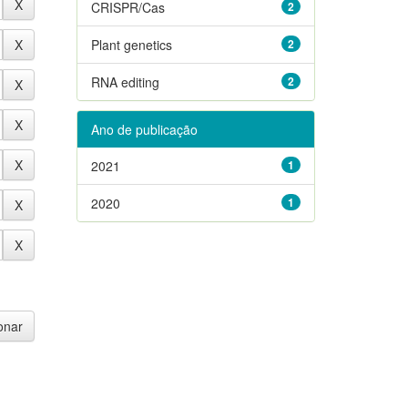
CRISPR/Cas
2
Plant genetics
2
RNA editing
2
Ano de publicação
2021
1
2020
1