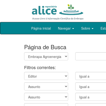
Skip
Página inicial
Navegar
Sobre
Est
navigation
Página de Busca
Filtros correntes: