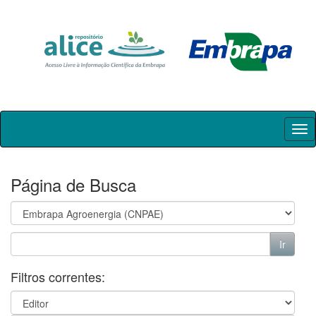
Skip
navigation
Página de Busca
Filtros correntes: