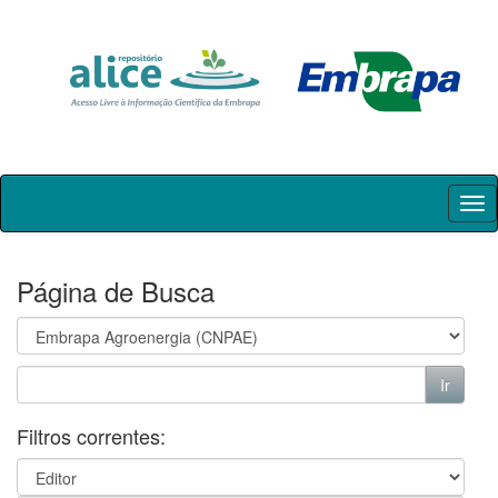
Skip
navigation
Página de Busca
Filtros correntes: