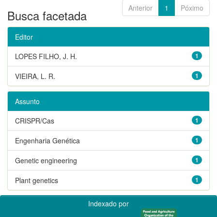
Anterior
1
Póximo
Busca facetada
Editor
LOPES FILHO, J. H.
1
VIEIRA, L. R.
1
Assunto
CRISPR/Cas
1
Engenharia Genética
1
Genetic engineering
1
Plant genetics
1
Indexado por