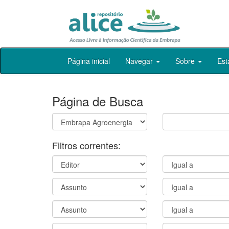
Skip
Página inicial
Navegar
Sobre
Est
navigation
Página de Busca
Filtros correntes: