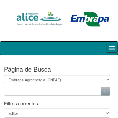
Skip
navigation
Página de Busca
Filtros correntes: