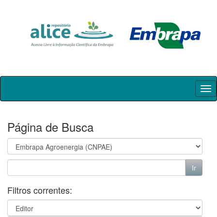
Skip
navigation
Página de Busca
Filtros correntes: