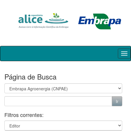
Skip
navigation
Página de Busca
Filtros correntes: