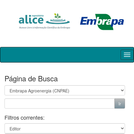
Skip
navigation
Página de Busca
Filtros correntes: