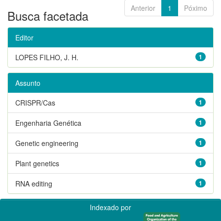
Anterior
1
Póximo
Busca facetada
Editor
LOPES FILHO, J. H.
1
Assunto
CRISPR/Cas
1
Engenharia Genética
1
Genetic engineering
1
Plant genetics
1
RNA editing
1
Indexado por