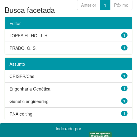
Anterior
1
Póximo
Busca facetada
Editor
LOPES FILHO, J. H.
1
PRADO, G. S.
1
Assunto
CRISPR/Cas
1
Engenharia Genética
1
Genetic engineering
1
RNA editing
1
Indexado por