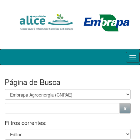
Skip
navigation
Página de Busca
Filtros correntes: