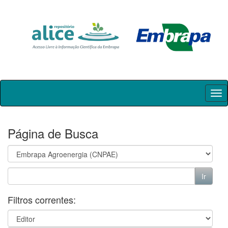
Skip
navigation
Página de Busca
Filtros correntes: