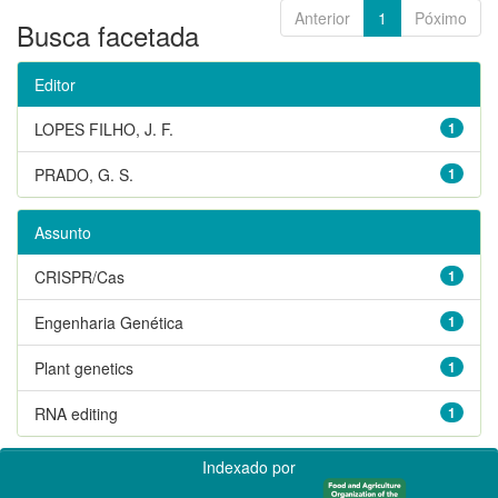
Anterior
1
Póximo
Busca facetada
Editor
LOPES FILHO, J. F.
1
PRADO, G. S.
1
Assunto
CRISPR/Cas
1
Engenharia Genética
1
Plant genetics
1
RNA editing
1
Indexado por