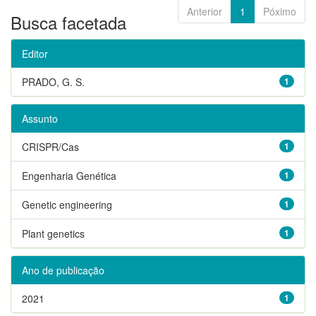
Anterior
1
Póximo
Busca facetada
Editor
PRADO, G. S.
1
Assunto
CRISPR/Cas
1
Engenharia Genética
1
Genetic engineering
1
Plant genetics
1
Ano de publicação
2021
1