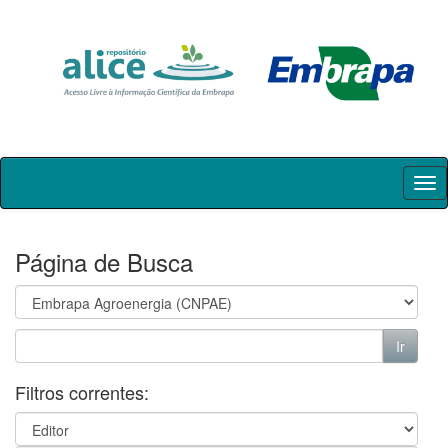
Skip
navigation
Página de Busca
Filtros correntes: