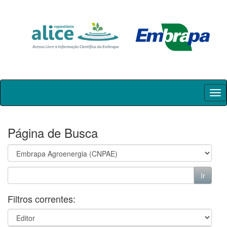
Skip
navigation
Página de Busca
Filtros correntes: