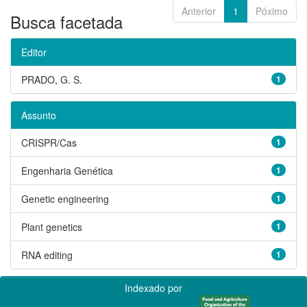
Anterior
1
Póximo
Busca facetada
Editor
PRADO, G. S.
1
Assunto
CRISPR/Cas
1
Engenharia Genética
1
Genetic engineering
1
Plant genetics
1
RNA editing
1
Indexado por