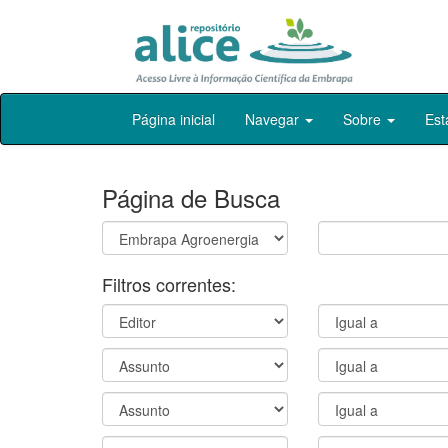
Skip
Página inicial
Navegar
Sobre
Est
navigation
Página de Busca
Filtros correntes: