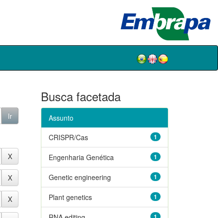
Busca facetada
Assunto
CRISPR/Cas
1
Engenharia Genética
1
Genetic engineering
1
Plant genetics
1
RNA editing
1