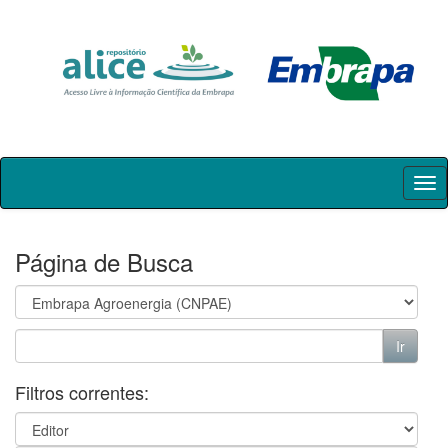
Skip
navigation
Página de Busca
Filtros correntes: