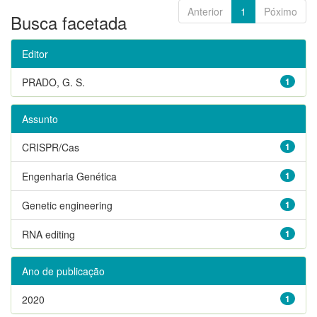
Anterior
1
Póximo
Busca facetada
Editor
PRADO, G. S.
1
Assunto
CRISPR/Cas
1
Engenharia Genética
1
Genetic engineering
1
RNA editing
1
Ano de publicação
2020
1