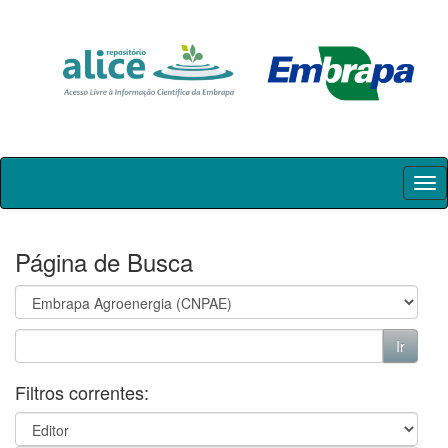
Skip
navigation
Página de Busca
Filtros correntes: