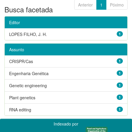
Anterior
1
Póximo
Busca facetada
Editor
LOPES FILHO, J. H.
1
Assunto
CRISPR/Cas
1
Engenharia Genética
1
Genetic engineering
1
Plant genetics
1
RNA editing
1
Indexado por