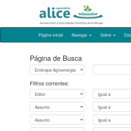
Skip
Página inicial
Navegar
Sobre
Est
navigation
Página de Busca
Filtros correntes: