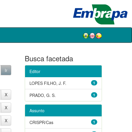
Busca facetada
Editor
LOPES FILHO, J. F.
1
PRADO, G. S.
1
Assunto
CRISPR/Cas
1