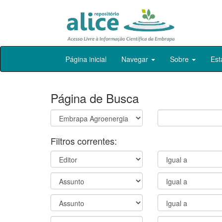
Skip
Página inicial
Navegar
Sobre
Est
navigation
Página de Busca
Filtros correntes: