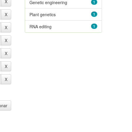
Genetic engineering
1
Plant genetics
1
RNA editing
1