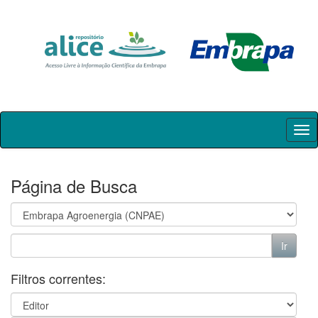
Skip
navigation
Página de Busca
Filtros correntes: