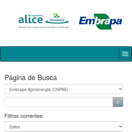
Skip
navigation
Página de Busca
Filtros correntes: