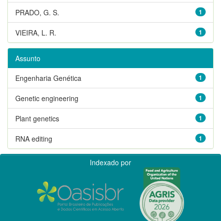
PRADO, G. S.
1
VIEIRA, L. R.
1
Assunto
Engenharia Genética
1
Genetic engineering
1
Plant genetics
1
RNA editing
1
Indexado por