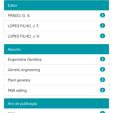
Editor
PRADO, G. S.
2
LOPES FILHO, J. F.
1
LOPES FILHO, J. H.
1
Assunto
Engenharia Genética
2
Genetic engineering
2
Plant genetics
2
RNA editing
2
Ano de publicação