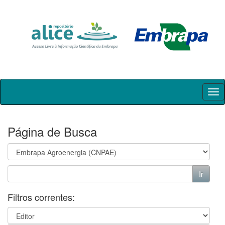
Skip
navigation
Página de Busca
Filtros correntes: