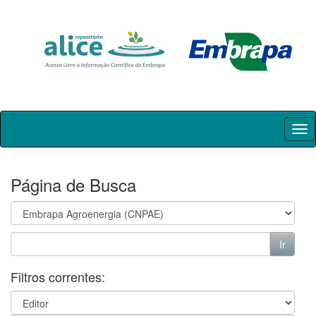
Skip
navigation
Página de Busca
Filtros correntes: