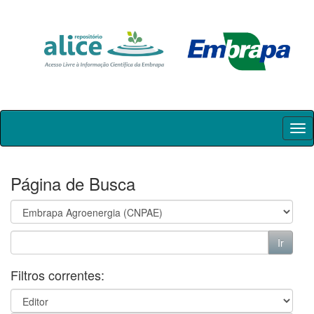
Skip
navigation
Página de Busca
Filtros correntes: