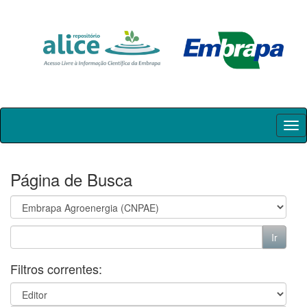
Skip
navigation
Página de Busca
Filtros correntes: