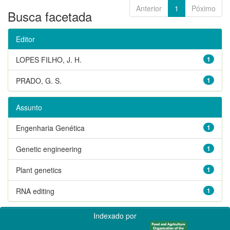
Anterior
1
Póximo
Busca facetada
Editor
LOPES FILHO, J. H.
1
PRADO, G. S.
1
Assunto
Engenharia Genética
1
Genetic engineering
1
Plant genetics
1
RNA editing
1
Indexado por