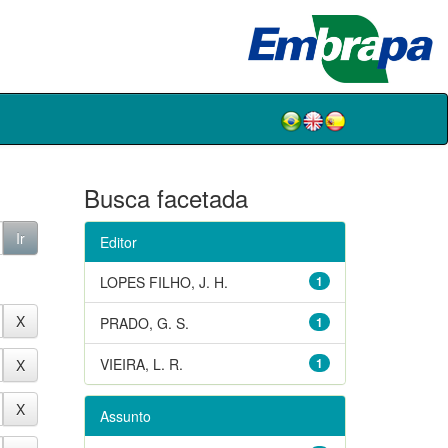
Busca facetada
Editor
LOPES FILHO, J. H.
1
PRADO, G. S.
1
VIEIRA, L. R.
1
Assunto