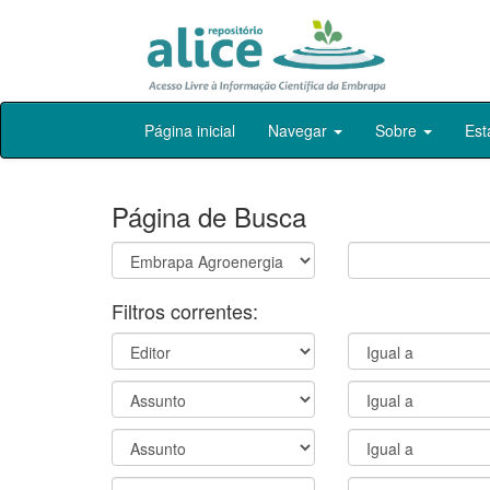
Skip
Página inicial
Navegar
Sobre
Est
navigation
Página de Busca
Filtros correntes: