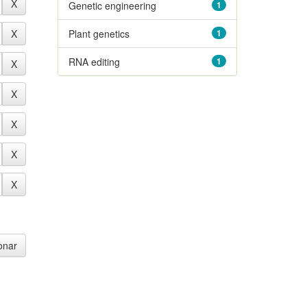
Genetic engineering
1
Plant genetics
1
RNA editing
1