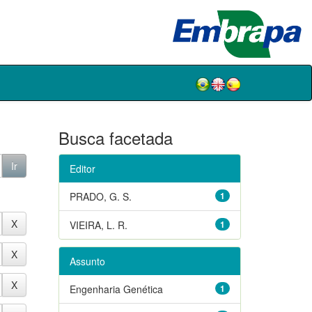
Busca facetada
Editor
PRADO, G. S.
1
VIEIRA, L. R.
1
Assunto
Engenharia Genética
1