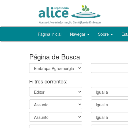
Skip
Página inicial
Navegar
Sobre
Est
navigation
Página de Busca
Filtros correntes: