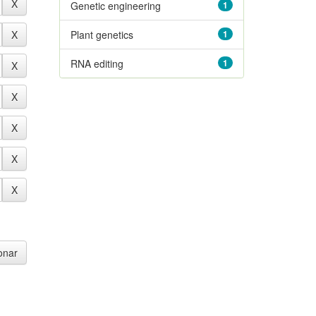
Genetic engineering
1
Plant genetics
1
RNA editing
1