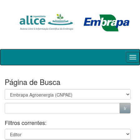
Skip
navigation
Página de Busca
Filtros correntes: