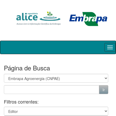
Skip
navigation
Página de Busca
Filtros correntes: