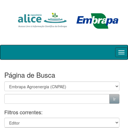
Skip
navigation
Página de Busca
Filtros correntes: