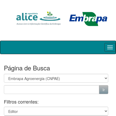
Skip
navigation
Página de Busca
Filtros correntes: