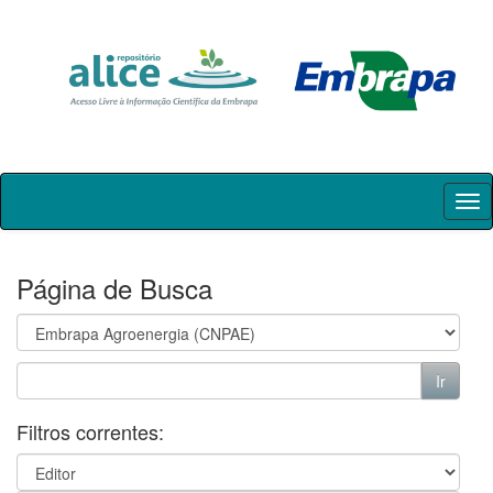
Skip
navigation
Página de Busca
Filtros correntes: