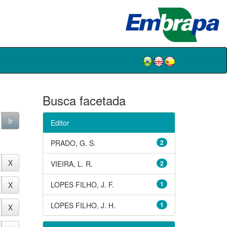
Busca facetada
Editor
PRADO, G. S.
2
VIEIRA, L. R.
2
LOPES FILHO, J. F.
1
LOPES FILHO, J. H.
1