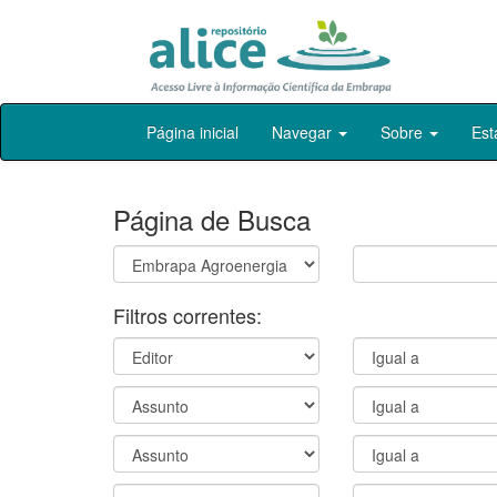
Skip
Página inicial
Navegar
Sobre
Est
navigation
Página de Busca
Filtros correntes: