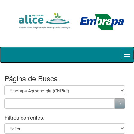
Skip
navigation
Página de Busca
Filtros correntes: