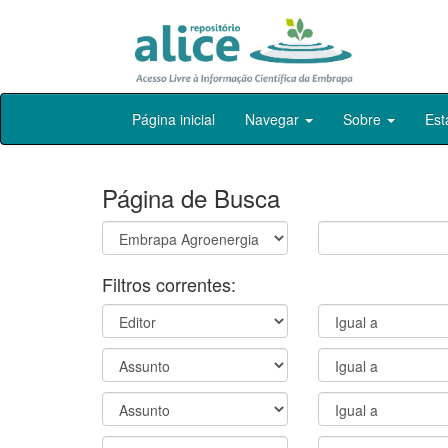
Skip
Página inicial
Navegar
Sobre
Est
navigation
Página de Busca
Filtros correntes: