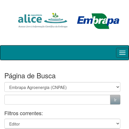
Skip
navigation
Página de Busca
Filtros correntes: