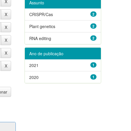
Assunto
CRISPR/Cas
2
Plant genetics
2
RNA editing
2
Ano de publicação
2021
1
2020
1