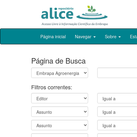
Skip
Página inicial
Navegar
Sobre
Est
navigation
Página de Busca
Filtros correntes: