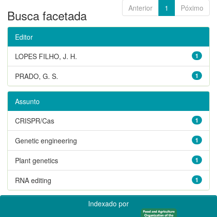
Anterior
1
Póximo
Busca facetada
Editor
LOPES FILHO, J. H.
1
PRADO, G. S.
1
Assunto
CRISPR/Cas
1
Genetic engineering
1
Plant genetics
1
RNA editing
1
Indexado por