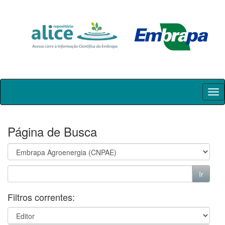
Skip
navigation
Página de Busca
Filtros correntes: