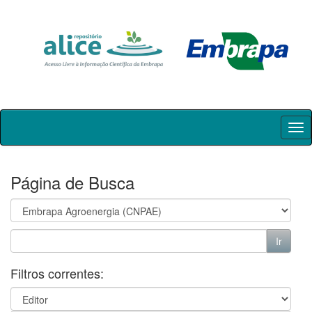
Skip
navigation
Página de Busca
Filtros correntes: