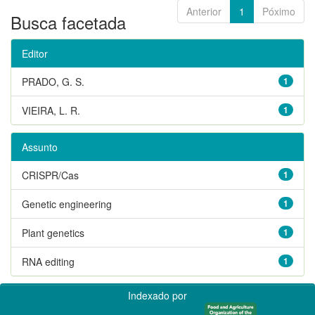
Anterior
1
Póximo
Busca facetada
Editor
PRADO, G. S.
1
VIEIRA, L. R.
1
Assunto
CRISPR/Cas
1
Genetic engineering
1
Plant genetics
1
RNA editing
1
Indexado por