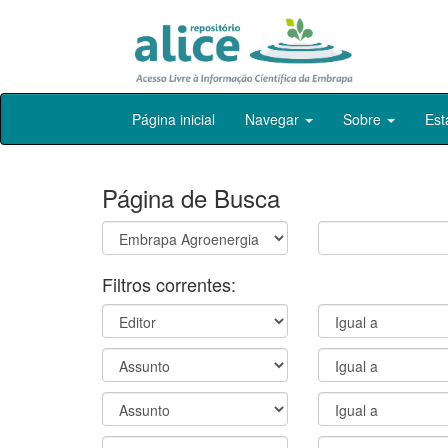
Skip
Página inicial
Navegar
Sobre
Est
navigation
Página de Busca
Filtros correntes: