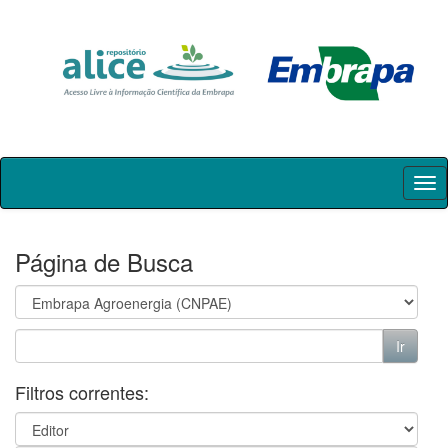
Skip
navigation
Página de Busca
Filtros correntes: