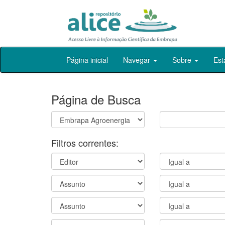
Skip
Página inicial
Navegar
Sobre
Est
navigation
Página de Busca
Filtros correntes: