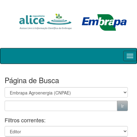
Skip
navigation
Página de Busca
Filtros correntes: