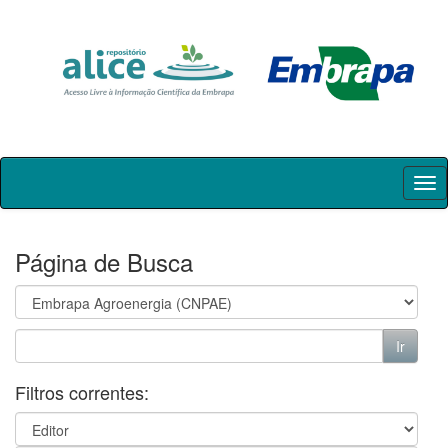
Skip
navigation
Página de Busca
Filtros correntes: