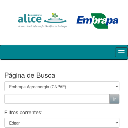
Skip
navigation
Página de Busca
Filtros correntes: