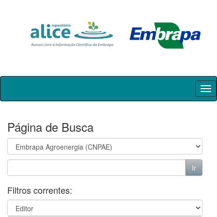
Skip
navigation
Página de Busca
Filtros correntes: