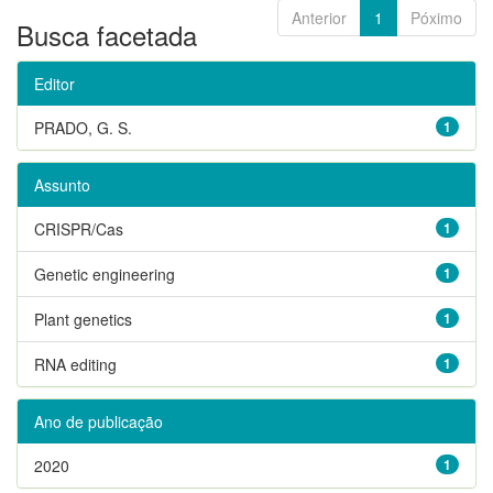
Anterior
1
Póximo
Busca facetada
Editor
PRADO, G. S.
1
Assunto
CRISPR/Cas
1
Genetic engineering
1
Plant genetics
1
RNA editing
1
Ano de publicação
2020
1