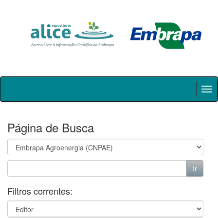
Skip
navigation
Página de Busca
Filtros correntes: